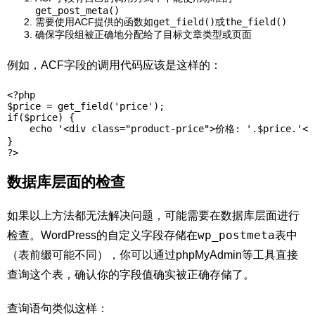
get_post_meta()
需要使用ACF提供的函数如
get_field()
或
the_field()
确保字段组被正确地分配给了目标文章类型或页面
例如，ACF字段的调用代码应该是这样的：
<?php 

$price = get_field('price');

if($price) {

    echo '<div class="product-price">价格: '.$price.'</d
}

?>
数据库层面的检查
如果以上方法都无法解决问题，可能需要在数据库层面进行
wp_postmeta
检查。WordPress的自定义字段存储在
表中
（表前缀可能不同），你可以通过phpMyAdmin等工具直接
查询这个表，确认你的字段值确实被正确存储了。
查询语句类似这样：