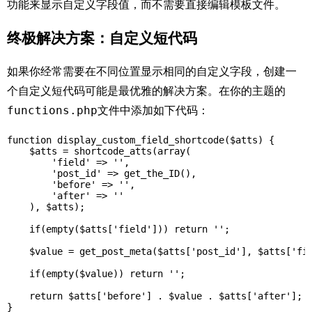
功能来显示自定义字段值，而不需要直接编辑模板文件。
终极解决方案：自定义短代码
如果你经常需要在不同位置显示相同的自定义字段，创建一
个自定义短代码可能是最优雅的解决方案。在你的主题的
functions.php
文件中添加如下代码：
function display_custom_field_shortcode($atts) {

    $atts = shortcode_atts(array(

        'field' => '',

        'post_id' => get_the_ID(),

        'before' => '',

        'after' => ''

    ), $atts);

    if(empty($atts['field'])) return '';

    $value = get_post_meta($atts['post_id'], $atts['fie
    if(empty($value)) return '';

    return $atts['before'] . $value . $atts['after'];

}
